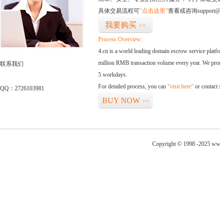
具体交易流程可
“点击这里”
查看或咨询support@
我要购买
>>
Process Overview:
4.cn is a world leading domain escrow service plat
million RMB transaction volume every year. We promi
联系我们
5 workdays.
For detailed process, you can
“visit here”
or contact
QQ：2726103981
BUY NOW
>>
Copyright © 1998 -2025 www