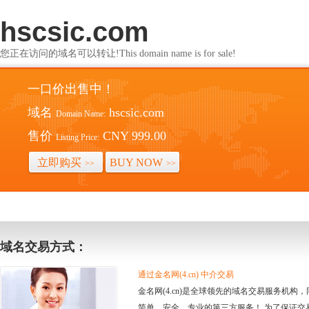
hscsic.com
您正在访问的域名可以转让!This domain name is for sale!
一口价出售中！
域名
hscsic.com
Domain Name:
售价
CNY 999.00
Listing Price:
立即购买
BUY NOW
>>
>>
域名交易方式：
通过金名网(4.cn) 中介交易
金名网(4.cn)是全球领先的域名交易服务机
简单、安全、专业的第三方服务！ 为了保证交